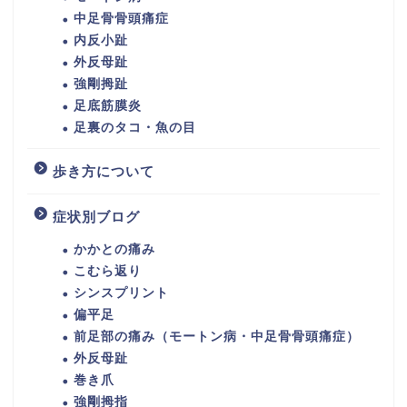
中足骨骨頭痛症
内反小趾
外反母趾
強剛拇趾
足底筋膜炎
足裏のタコ・魚の目
歩き方について
症状別ブログ
かかとの痛み
こむら返り
シンスプリント
偏平足
前足部の痛み（モートン病・中足骨骨頭痛症）
外反母趾
巻き爪
強剛拇指