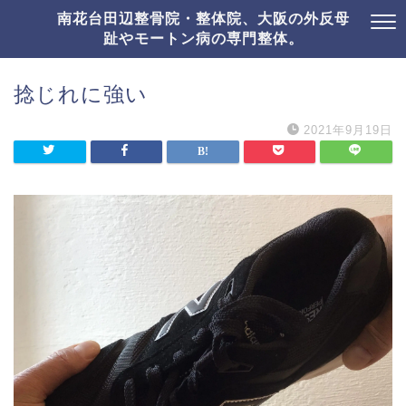
南花台田辺整骨院・整体院、大阪の外反母
趾やモートン病の専門整体。
捻じれに強い
2021年9月19日