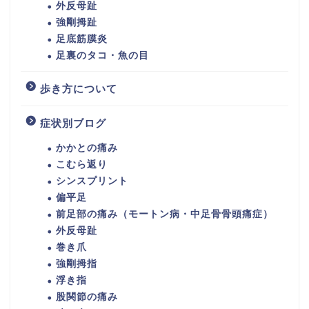
外反母趾
強剛拇趾
足底筋膜炎
足裏のタコ・魚の目
歩き方について
症状別ブログ
かかとの痛み
こむら返り
シンスプリント
偏平足
前足部の痛み（モートン病・中足骨骨頭痛症）
外反母趾
巻き爪
強剛拇指
浮き指
股関節の痛み