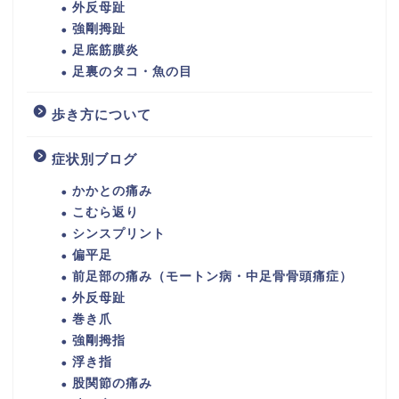
外反母趾
強剛拇趾
足底筋膜炎
足裏のタコ・魚の目
歩き方について
症状別ブログ
かかとの痛み
こむら返り
シンスプリント
偏平足
前足部の痛み（モートン病・中足骨骨頭痛症）
外反母趾
巻き爪
強剛拇指
浮き指
股関節の痛み