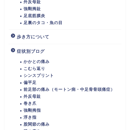
外反母趾
強剛拇趾
足底筋膜炎
足裏のタコ・魚の目
歩き方について
症状別ブログ
かかとの痛み
こむら返り
シンスプリント
偏平足
前足部の痛み（モートン病・中足骨骨頭痛症）
外反母趾
巻き爪
強剛拇指
浮き指
股関節の痛み