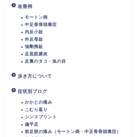
改善例
モートン病
中足骨骨頭痛症
内反小趾
外反母趾
強剛拇趾
足底筋膜炎
足裏のタコ・魚の目
歩き方について
症状別ブログ
かかとの痛み
こむら返り
シンスプリント
偏平足
前足部の痛み（モートン病・中足骨骨頭痛症）