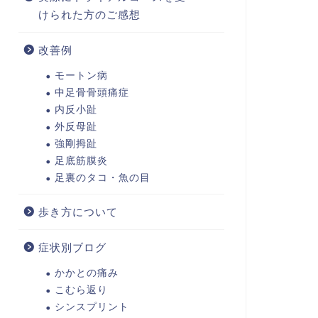
けられた方のご感想
改善例
モートン病
中足骨骨頭痛症
内反小趾
外反母趾
強剛拇趾
足底筋膜炎
足裏のタコ・魚の目
歩き方について
症状別ブログ
かかとの痛み
こむら返り
シンスプリント