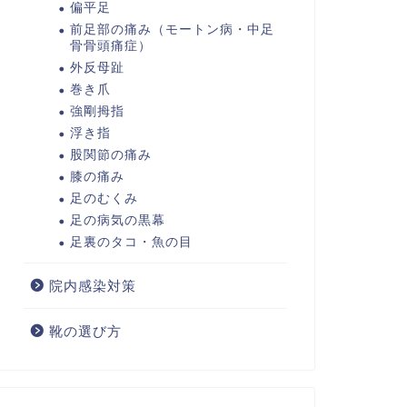
偏平足
前足部の痛み（モートン病・中足
骨骨頭痛症）
外反母趾
巻き爪
強剛拇指
浮き指
股関節の痛み
膝の痛み
足のむくみ
足の病気の黒幕
足裏のタコ・魚の目
院内感染対策
靴の選び方