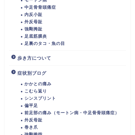
モートン病
中足骨骨頭痛症
内反小趾
外反母趾
強剛拇趾
足底筋膜炎
足裏のタコ・魚の目
歩き方について
症状別ブログ
かかとの痛み
こむら返り
シンスプリント
偏平足
前足部の痛み（モートン病・中足骨骨頭痛症）
外反母趾
巻き爪
強剛拇指