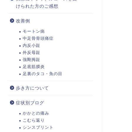
けられた方のご感想
改善例
モートン病
中足骨骨頭痛症
内反小趾
外反母趾
強剛拇趾
足底筋膜炎
足裏のタコ・魚の目
歩き方について
症状別ブログ
かかとの痛み
こむら返り
シンスプリント