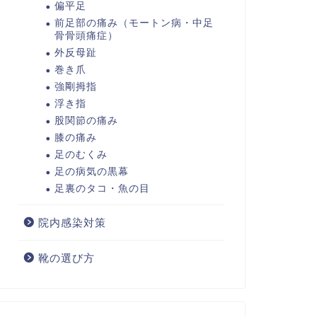
偏平足
前足部の痛み（モートン病・中足
骨骨頭痛症）
外反母趾
巻き爪
強剛拇指
浮き指
股関節の痛み
膝の痛み
足のむくみ
足の病気の黒幕
足裏のタコ・魚の目
院内感染対策
靴の選び方