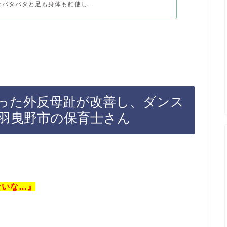
はバタバタと足も身体も酷使し...
った外反母趾が改善し、ダンス
羽曳野市の保育士さん
ないな…』