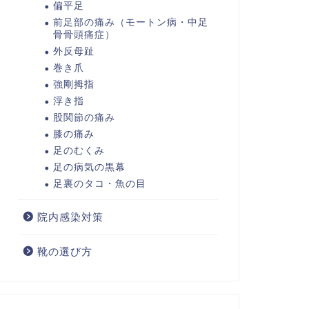
偏平足
前足部の痛み（モートン病・中足
骨骨頭痛症）
外反母趾
巻き爪
強剛拇指
浮き指
股関節の痛み
膝の痛み
足のむくみ
足の病気の黒幕
足裏のタコ・魚の目
院内感染対策
靴の選び方