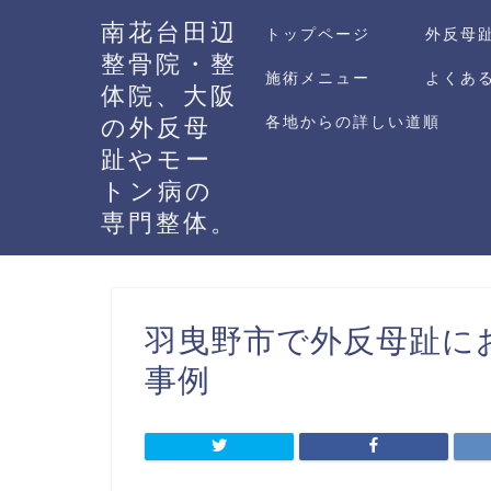
南花台田辺
トップページ
外反母
整骨院・整
施術メニュー
よくあ
体院、大阪
の外反母
各地からの詳しい道順
趾やモー
トン病の
専門整体。
羽曳野市で外反母趾に
事例