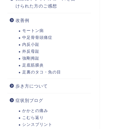
けられた方のご感想
改善例
モートン病
中足骨骨頭痛症
内反小趾
外反母趾
強剛拇趾
足底筋膜炎
足裏のタコ・魚の目
歩き方について
症状別ブログ
かかとの痛み
こむら返り
シンスプリント