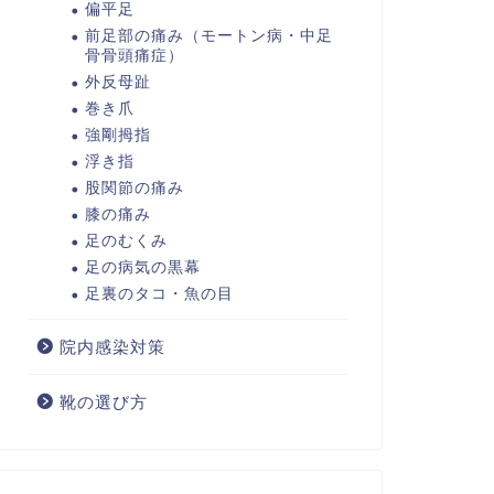
偏平足
前足部の痛み（モートン病・中足
骨骨頭痛症）
外反母趾
巻き爪
強剛拇指
浮き指
股関節の痛み
膝の痛み
足のむくみ
足の病気の黒幕
足裏のタコ・魚の目
院内感染対策
靴の選び方