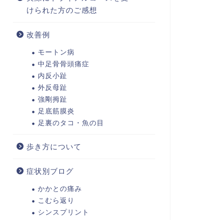
けられた方のご感想
改善例
モートン病
中足骨骨頭痛症
内反小趾
外反母趾
強剛拇趾
足底筋膜炎
足裏のタコ・魚の目
歩き方について
症状別ブログ
かかとの痛み
こむら返り
シンスプリント