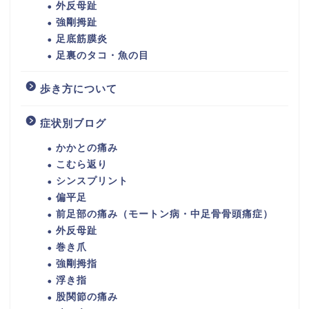
外反母趾
強剛拇趾
足底筋膜炎
足裏のタコ・魚の目
歩き方について
症状別ブログ
かかとの痛み
こむら返り
シンスプリント
偏平足
前足部の痛み（モートン病・中足骨骨頭痛症）
外反母趾
巻き爪
強剛拇指
浮き指
股関節の痛み