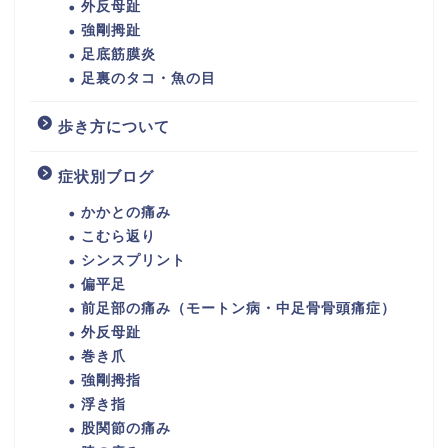
外反母趾
強剛拇趾
足底筋膜炎
足裏のタコ・魚の目
歩き方について
症状別ブログ
かかとの痛み
こむら返り
シンスプリント
偏平足
前足部の痛み（モートン病・中足骨骨頭痛症）
外反母趾
巻き爪
強剛拇指
浮き指
股関節の痛み