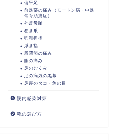
偏平足
前足部の痛み（モートン病・中足
骨骨頭痛症）
外反母趾
巻き爪
強剛拇指
浮き指
股関節の痛み
膝の痛み
足のむくみ
足の病気の黒幕
足裏のタコ・魚の目
院内感染対策
靴の選び方