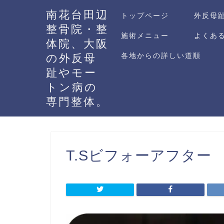
南花台田辺
トップページ
外反母
整骨院・整
施術メニュー
よくあ
体院、大阪
の外反母
各地からの詳しい道順
趾やモー
トン病の
専門整体。
T.Sビフォーアフター