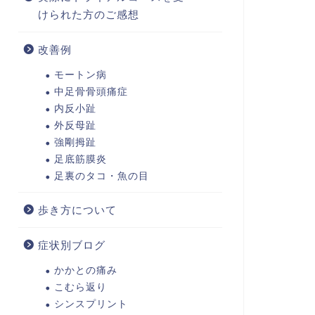
けられた方のご感想
改善例
モートン病
中足骨骨頭痛症
内反小趾
外反母趾
強剛拇趾
足底筋膜炎
足裏のタコ・魚の目
歩き方について
症状別ブログ
かかとの痛み
こむら返り
シンスプリント