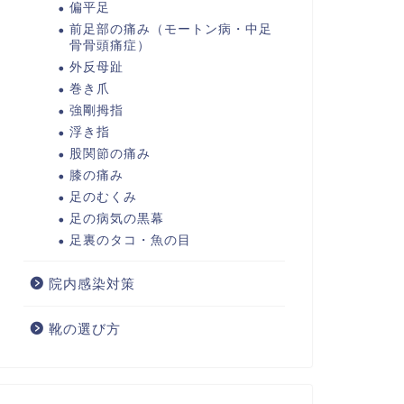
偏平足
前足部の痛み（モートン病・中足
骨骨頭痛症）
外反母趾
巻き爪
強剛拇指
浮き指
股関節の痛み
膝の痛み
足のむくみ
足の病気の黒幕
足裏のタコ・魚の目
院内感染対策
靴の選び方