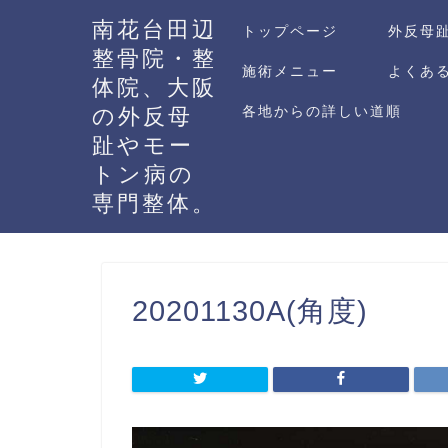
南花台田辺
トップページ
外反母
整骨院・整
施術メニュー
よくあ
体院、大阪
の外反母
各地からの詳しい道順
趾やモー
トン病の
専門整体。
20201130A(角度)