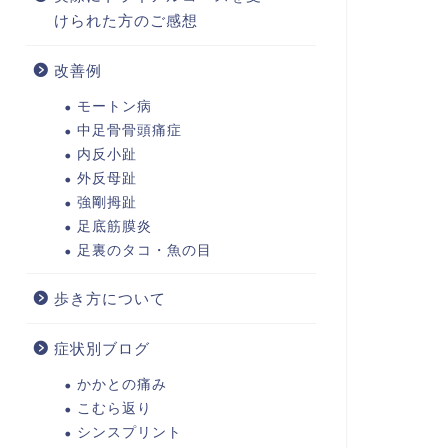
けられた方のご感想
改善例
モートン病
中足骨骨頭痛症
内反小趾
外反母趾
強剛拇趾
足底筋膜炎
足裏のタコ・魚の目
歩き方について
症状別ブログ
かかとの痛み
こむら返り
シンスプリント