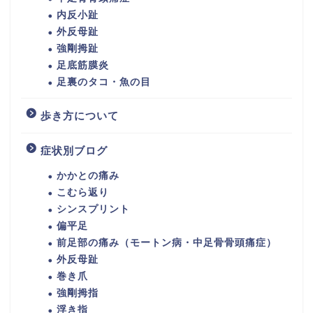
内反小趾
外反母趾
強剛拇趾
足底筋膜炎
足裏のタコ・魚の目
歩き方について
症状別ブログ
かかとの痛み
こむら返り
シンスプリント
偏平足
前足部の痛み（モートン病・中足骨骨頭痛症）
外反母趾
巻き爪
強剛拇指
浮き指